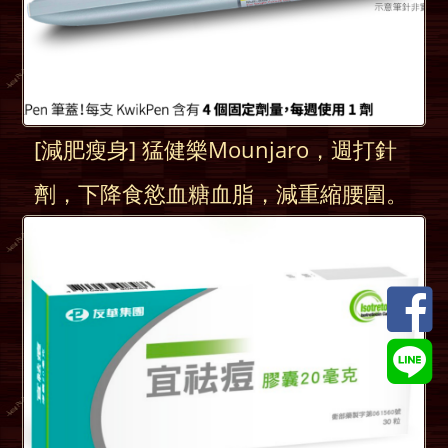
[減肥瘦身] 猛健樂Mounjaro，週打針
劑，下降食慾血糖血脂，減重縮腰圍。