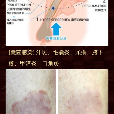
[黴菌感染] 汗斑、毛囊炎、頭癢、胯下
癢、甲溝炎、口角炎