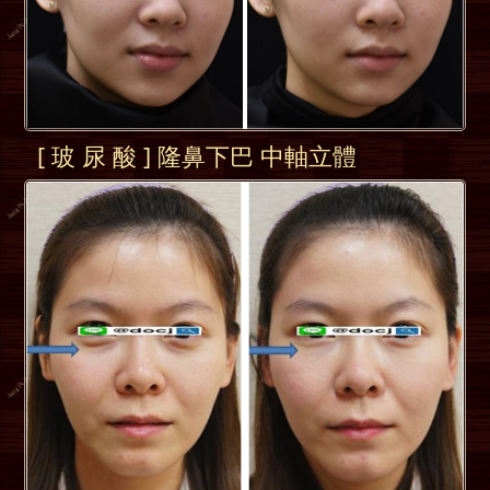
[ 玻 尿 酸 ] 隆鼻下巴 中軸立體