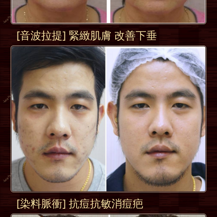
[音波拉提] 緊緻肌膚 改善下垂
[染料脈衝] 抗痘抗敏消痘疤