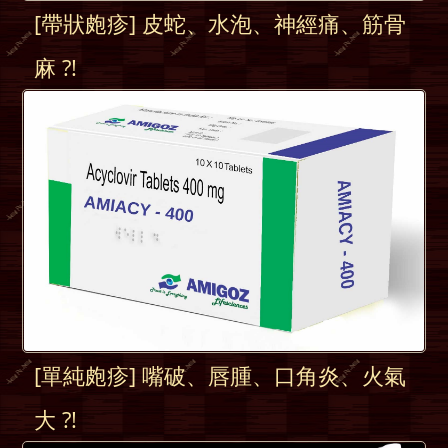
[帶狀皰疹] 皮蛇、水泡、神經痛、筋骨
麻 ?!
[單純皰疹] 嘴破、唇腫、口角炎、火氣
大 ?!