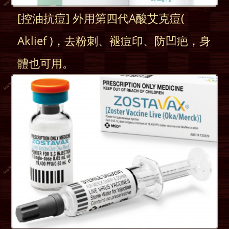
[控油抗痘] 外用第四代A酸艾克痘(
Aklief )，去粉刺、褪痘印、防凹疤，身
體也可用。