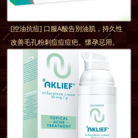
[控油抗痘] 口服A酸告別油肌，持久性
改善毛孔粉刺痘痘痘疤。懷孕忌用。