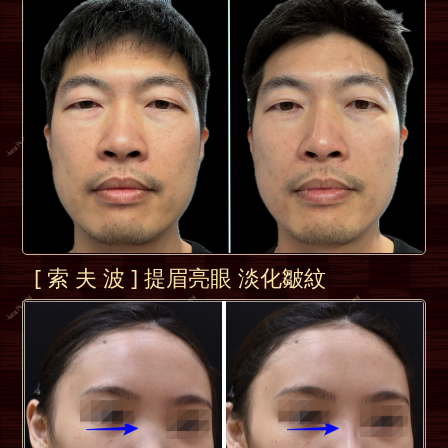
[ 索 夫 波 ] 提眉亮眼 淡化皺紋