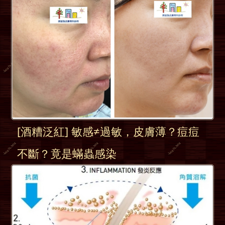
[酒糟泛紅] 敏感≠過敏，皮膚薄？痘痘
不斷？竟是蟎蟲感染