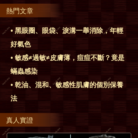
熱門文章
• 黑眼圈、眼袋、淚溝一舉消除，年輕
好氣色
• 敏感≠過敏≠皮膚薄，痘痘不斷？竟是
蟎蟲感染
• 乾油、混和、敏感性肌膚的個別保養
法
真人實證