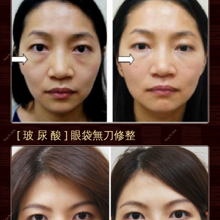
[ 玻 尿 酸 ] 眼袋無刀修整