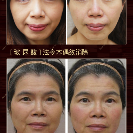
[ 玻 尿 酸 ] 法令木偶紋消除