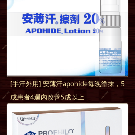
[手汗外用] 安薄汗apohide每晚塗抹，5
成患者4週內改善5成以上