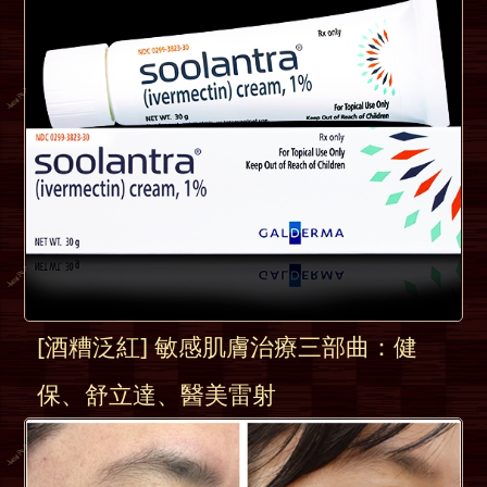
[酒糟泛紅] 敏感肌膚治療三部曲：健
保、舒立達、醫美雷射