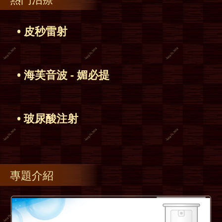
• 皮秒雷射
• 海芙音波 - 媚必提
• 玻尿酸注射
專題介紹