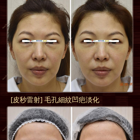
[皮秒雷射] 毛孔細紋凹疤淡化