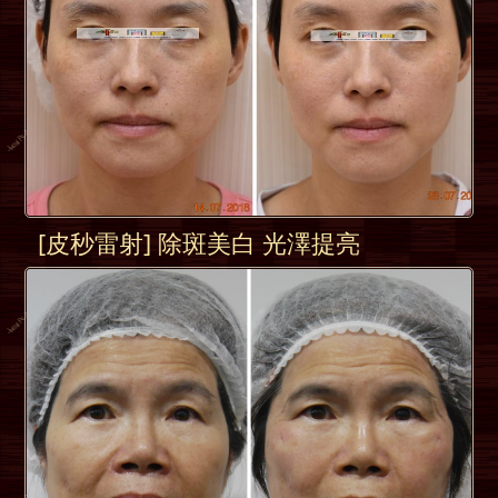
[皮秒雷射] 除斑美白 光澤提亮