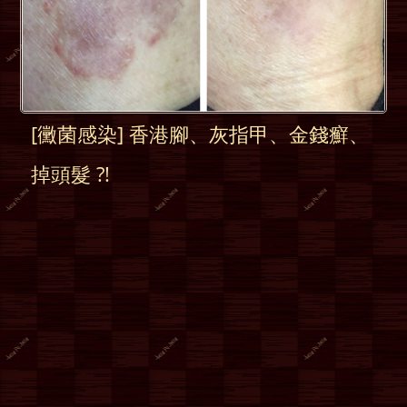
[黴菌感染] 香港腳、灰指甲、金錢癬、
掉頭髮 ?!