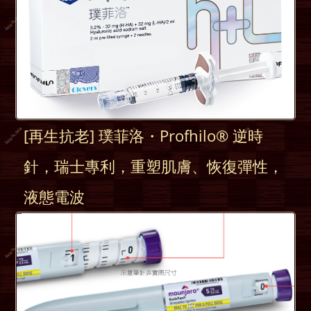
[再生抗老] 璞菲洛・Profhilo® 逆時
針，瑞士專利，重塑肌膚、恢復彈性，
液態電波