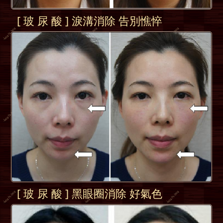
[ 玻 尿 酸 ] 淚溝消除 告別憔悴
[ 玻 尿 酸 ] 黑眼圈消除 好氣色