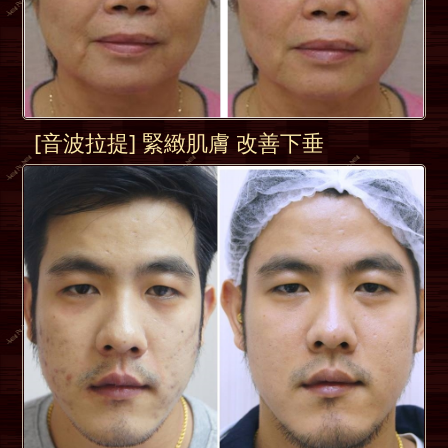
[音波拉提] 緊緻肌膚 改善下垂