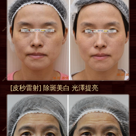
[皮秒雷射] 除斑美白 光澤提亮