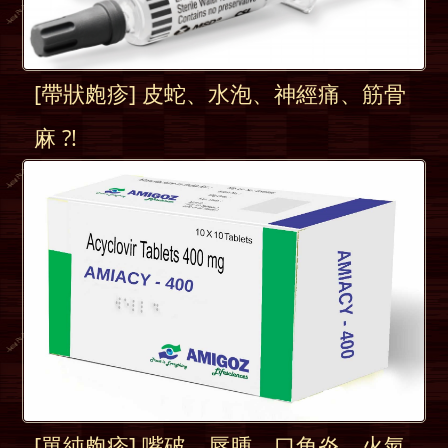
[帶狀皰疹] 皮蛇、水泡、神經痛、筋骨
麻 ?!
[單純皰疹] 嘴破、唇腫、口角炎、火氣