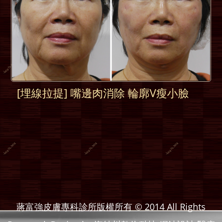
[埋線拉提] 嘴邊肉消除 輪廓V瘦小臉
蔣富強皮膚專科診所版權所有 © 2014 All Rights