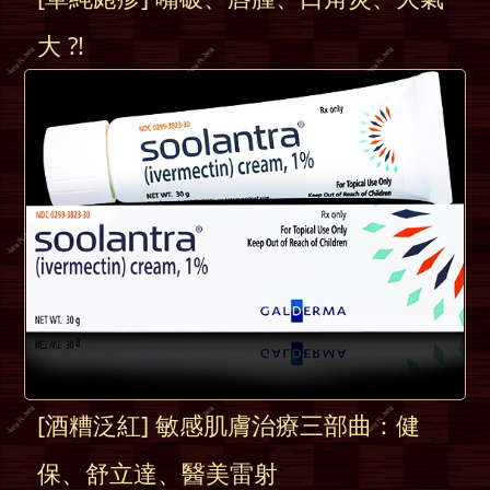
大 ?!
[酒糟泛紅] 敏感肌膚治療三部曲：健
保、舒立達、醫美雷射