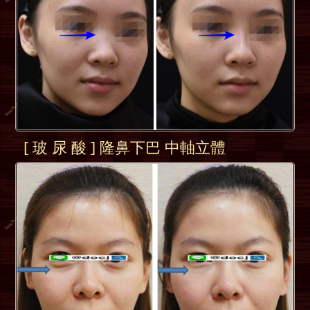
[ 玻 尿 酸 ] 隆鼻下巴 中軸立體