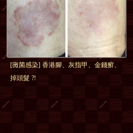
[黴菌感染] 香港腳、灰指甲、金錢癬、
掉頭髮 ?!