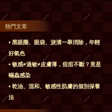
熱門文章
• 黑眼圈、眼袋、淚溝一舉消除，年輕
好氣色
• 敏感≠過敏≠皮膚薄，痘痘不斷？竟是
蟎蟲感染
• 乾油、混和、敏感性肌膚的個別保養
法