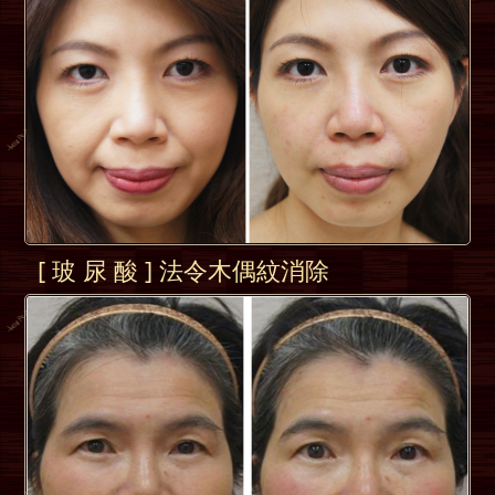
[ 玻 尿 酸 ] 法令木偶紋消除