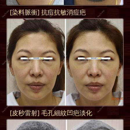
[染料脈衝] 抗痘抗敏消痘疤
[皮秒雷射] 毛孔細紋凹疤淡化