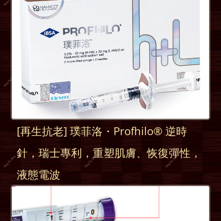
[再生抗老] 璞菲洛・Profhilo® 逆時
針，瑞士專利，重塑肌膚、恢復彈性，
液態電波