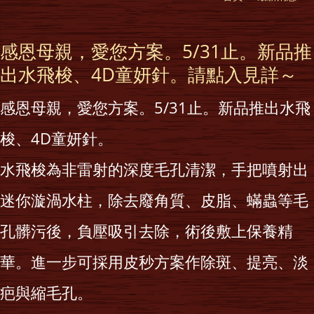
感恩母親，愛您方案。5/31止。新品推
出水飛梭、4D童妍針。請點入見詳～
感恩母親，愛您方案。5/31止。新品推出水飛
梭、4D童妍針。
水飛梭為非雷射的深度毛孔清潔，手把噴射出
迷你漩渦水柱，除去廢角質、皮脂、蟎蟲等毛
孔髒污後，負壓吸引去除，術後敷上保養精
華。
進一步可採用皮秒方案作除斑、提亮、淡
疤與縮毛孔。