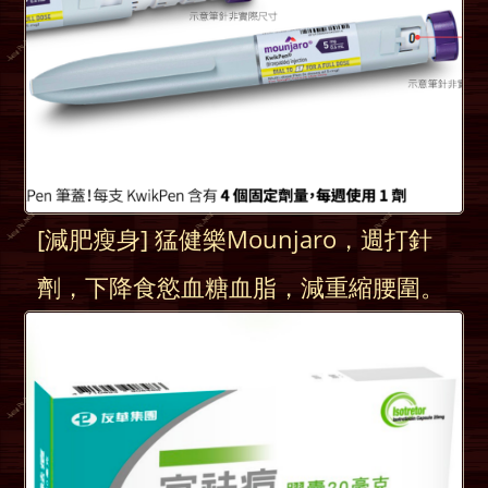
[減肥瘦身] 猛健樂Mounjaro，週打針
劑，下降食慾血糖血脂，減重縮腰圍。