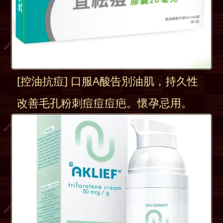
[控油抗痘] 口服A酸告別油肌，持久性
改善毛孔粉刺痘痘痘疤。懷孕忌用。