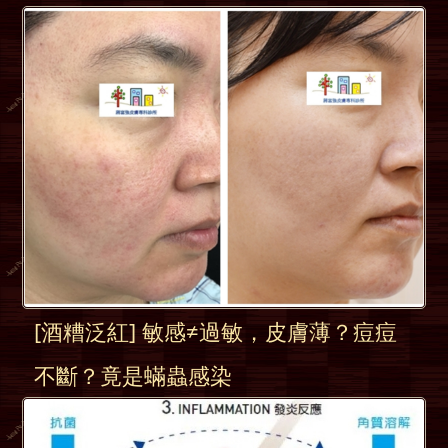
[酒糟泛紅] 敏感≠過敏，皮膚薄？痘痘
不斷？竟是蟎蟲感染