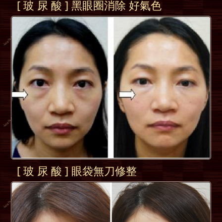
[ 玻 尿 酸 ] 黑眼圈消除 好氣色
[ 玻 尿 酸 ] 眼袋無刀修整