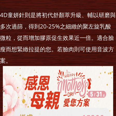
4D童妍針則是將初代舒顏萃升級、輔以研磨與
多次過篩，得到20-25%之細緻的聚左旋乳酸
微粒，從而增加膠原促生效果近一倍。適合臉
瘦而想緊緻拉提的您。若臉肉則可使用音波方
案。