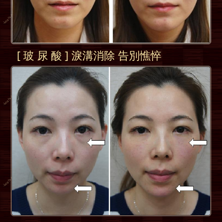
[ 玻 尿 酸 ] 淚溝消除 告別憔悴