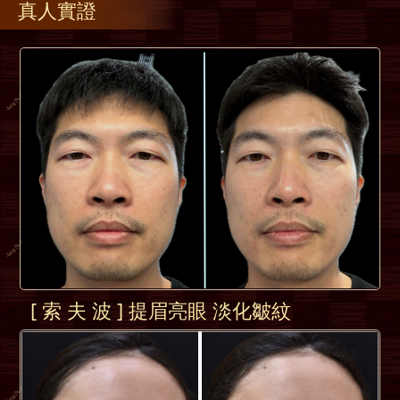
真人實證
[ 索 夫 波 ] 提眉亮眼 淡化皺紋