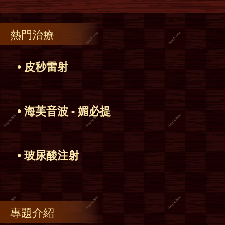
熱門治療
• 皮秒雷射
• 海芙音波 - 媚必提
• 玻尿酸注射
專題介紹