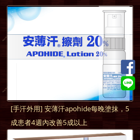
[手汗外用] 安薄汗apohide每晚塗抹，5
成患者4週內改善5成以上