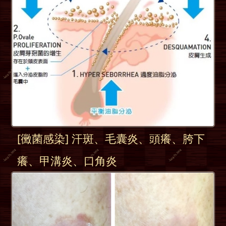
[黴菌感染] 汗斑、毛囊炎、頭癢、胯下
癢、甲溝炎、口角炎