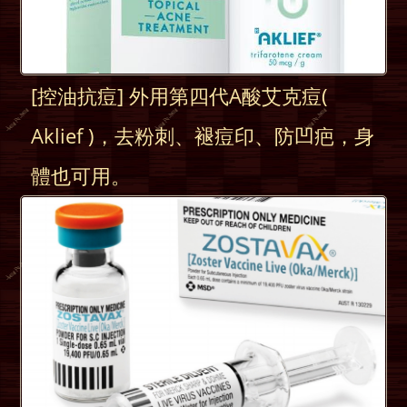
[控油抗痘] 外用第四代A酸艾克痘(
Aklief )，去粉刺、褪痘印、防凹疤，身
體也可用。