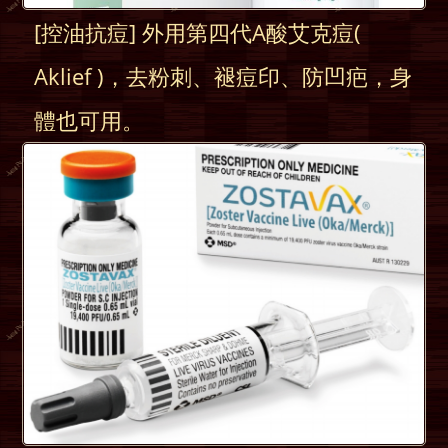
[控油抗痘] 外用第四代A酸艾克痘(
Aklief )，去粉刺、褪痘印、防凹疤，身
體也可用。