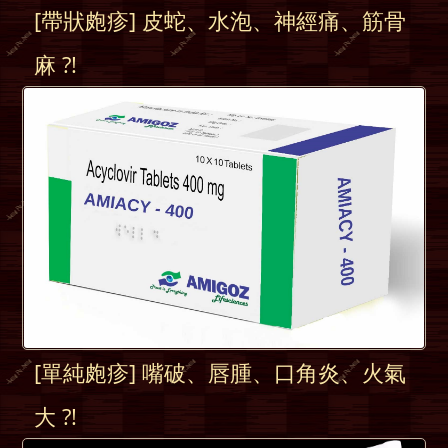
[帶狀皰疹] 皮蛇、水泡、神經痛、筋骨
麻 ?!
[單純皰疹] 嘴破、唇腫、口角炎、火氣
大 ?!