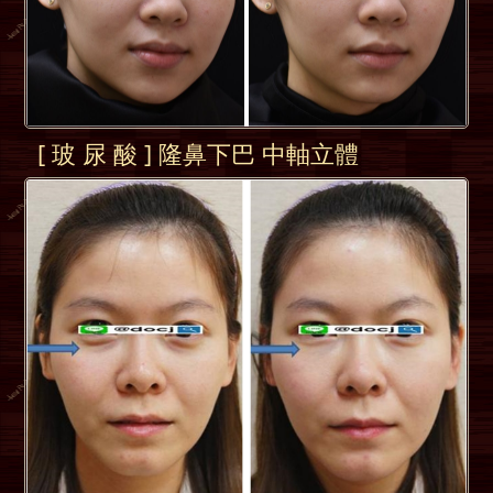
[ 玻 尿 酸 ] 隆鼻下巴 中軸立體