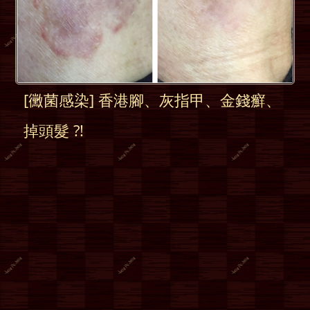
[黴菌感染] 香港腳、灰指甲、金錢癬、
掉頭髮 ?!