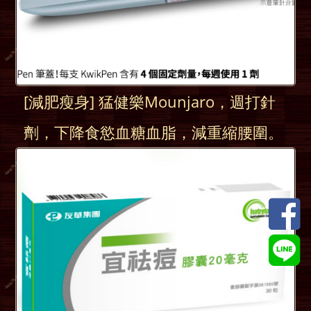
[減肥瘦身] 猛健樂Mounjaro，週打針
劑，下降食慾血糖血脂，減重縮腰圍。