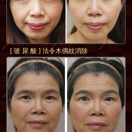
[ 玻 尿 酸 ] 法令木偶紋消除