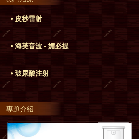
• 皮秒雷射
• 海芙音波 - 媚必提
• 玻尿酸注射
專題介紹