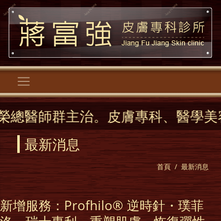
治。皮膚專科、醫學美容、逆時針、
最新消息
首頁
最新消息
新增服務：Profhilo® 逆時針・璞菲