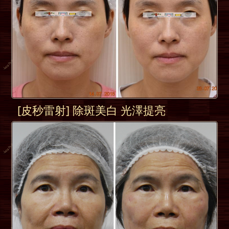
[皮秒雷射] 除斑美白 光澤提亮