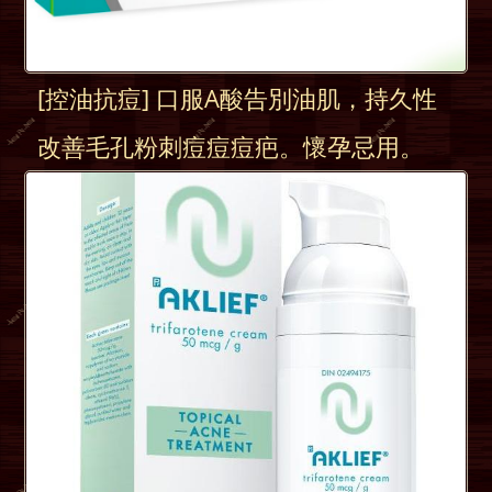
[控油抗痘] 口服A酸告別油肌，持久性
改善毛孔粉刺痘痘痘疤。懷孕忌用。