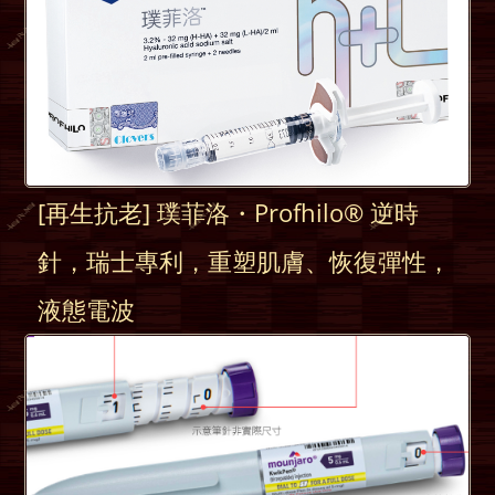
[再生抗老] 璞菲洛・Profhilo® 逆時
針，瑞士專利，重塑肌膚、恢復彈性，
液態電波