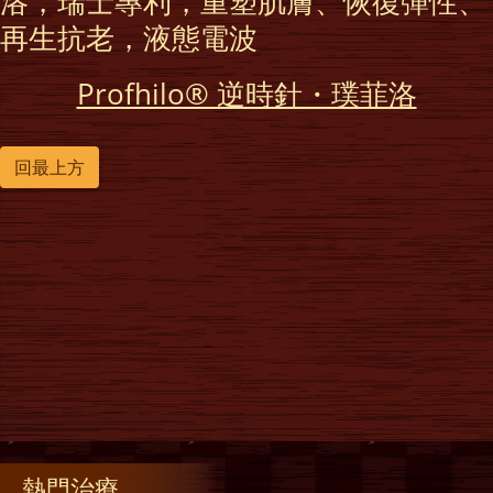
洛，瑞士專利，重塑肌膚、恢復彈性、
再生抗老，液態電波
Profhilo® 逆時針・璞菲洛
回最上方
熱門治療