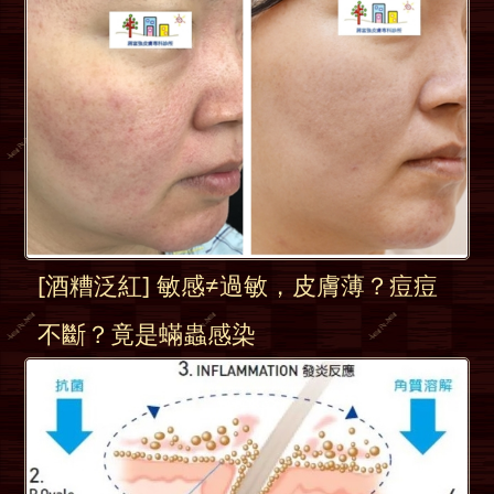
[酒糟泛紅] 敏感≠過敏，皮膚薄？痘痘
不斷？竟是蟎蟲感染