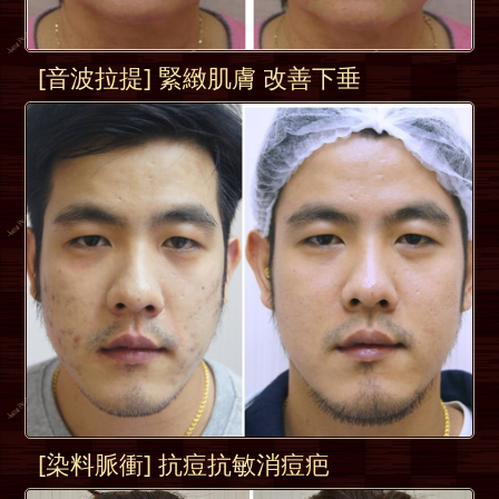
[音波拉提] 緊緻肌膚 改善下垂
[染料脈衝] 抗痘抗敏消痘疤