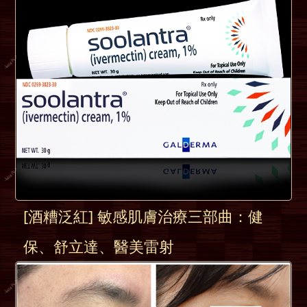
[酒糟泛紅] 敏感肌膚治療三部曲：健
保、舒立達、醫美雷射