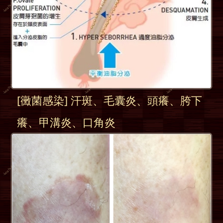
[黴菌感染] 汗斑、毛囊炎、頭癢、胯下
癢、甲溝炎、口角炎