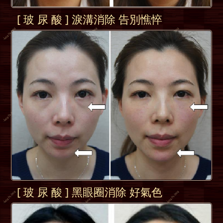
[ 玻 尿 酸 ] 淚溝消除 告別憔悴
[ 玻 尿 酸 ] 黑眼圈消除 好氣色