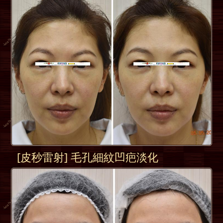
[皮秒雷射] 毛孔細紋凹疤淡化