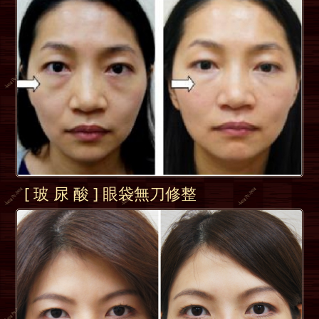
[ 玻 尿 酸 ] 眼袋無刀修整