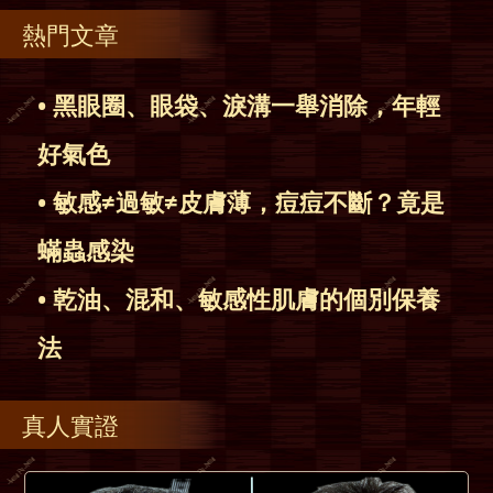
熱門文章
• 黑眼圈、眼袋、淚溝一舉消除，年輕
好氣色
• 敏感≠過敏≠皮膚薄，痘痘不斷？竟是
蟎蟲感染
• 乾油、混和、敏感性肌膚的個別保養
法
真人實證