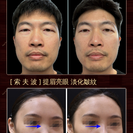
[ 索 夫 波 ] 提眉亮眼 淡化皺紋