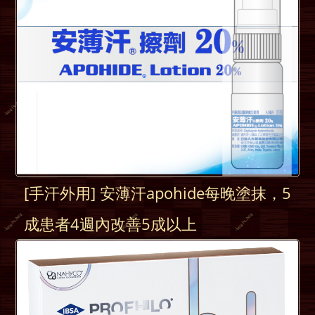
[手汗外用] 安薄汗apohide每晚塗抹，5
成患者4週內改善5成以上